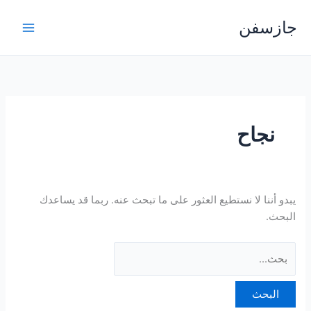
خطي
البحث
جازسفن
لى
عن:
لمحتوى
نجاح
يبدو أننا لا نستطيع العثور على ما تبحث عنه. ربما قد يساعدك
البحث.