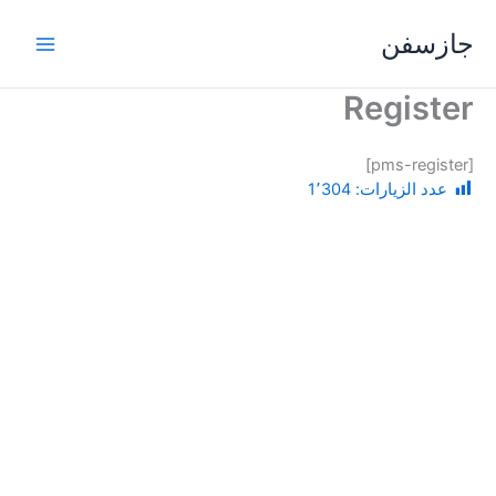
خطي
جازسفن
لى
لمحتوى
Register
[pms-register]
عدد الزيارات:
1٬304