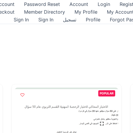
ccount
Password Reset
Account
Login
Regis
eckout
Member Directory
My Profile
My Accoun
Forgot Pa
Profile
تسجيل
Sign In
Sign In
POPULAR