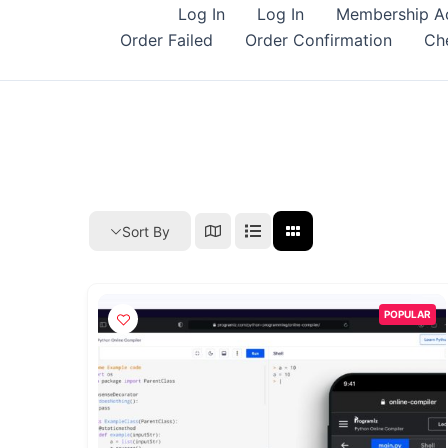
Log In
Log In
Membership A
Order Failed
Order Confirmation
Ch
Sort By
POPULAR