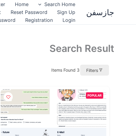
خطي
ter
Home
Search Home
جازسفن
لى
t
Reset Password
Sign Up
لمحتوى
ssword
Registration
Login
Search Result
Items Found
3
Filters
POPULAR