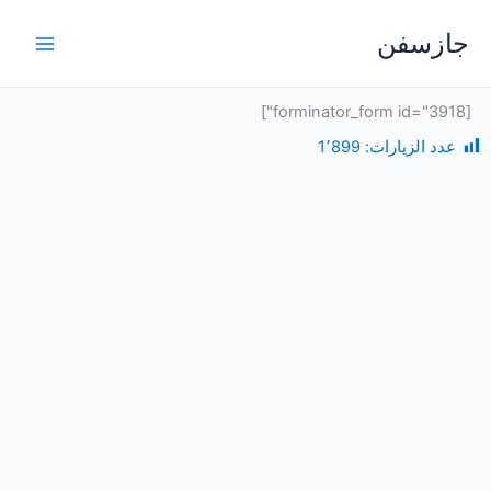
خطي
جازسفن
لى
لمحتوى
[forminator_form id="3918"]
عدد الزيارات:
1٬899